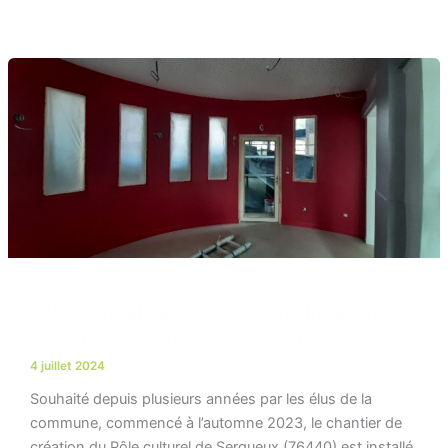
Aller
au
contenu
Pôle culturel de Serqueux sera livré cet été
2024 par Caroline Thibault architecte
4 juillet 2024
Souhaité depuis plusieurs années par les élus de la
commune, commencé à l’automne 2023, le chantier de
création du Pôle culturel de Serqueux (76440) est installé