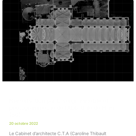
Numérisation par Lasergrammétrie et
photogrammétrie de l’Abbatiale de Ham
(80)
20 octobre 2022
Le Cabinet d’architecte C.T.A (Caroline Thibault